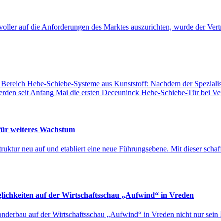
ller auf die Anforderungen des Marktes auszurichten, wurde der Vertri
Bereich Hebe-Schiebe-Systeme aus Kunststoff: Nachdem der Speziali
erden seit Anfang Mai die ersten Deceuninck Hebe-Schiebe-Tür bei Ven
 für weiteres Wachstum
ktur neu auf und etabliert eine neue Führungsebene. Mit dieser schafft
lichkeiten auf der Wirtschaftsschau „Aufwind“ in Vreden
derbau auf der Wirtschaftsschau „Aufwind“ in Vreden nicht nur sein Po