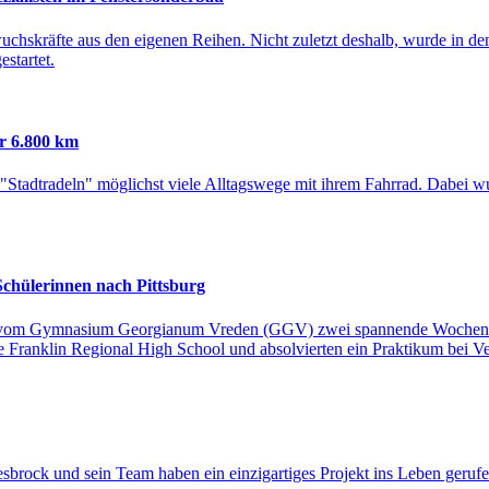
hwuchskräfte aus den eigenen Reihen. Nicht zuletzt deshalb, wurde in 
startet.
r 6.800 km
tadtradeln" möglichst viele Alltagswege mit ihrem Fahrrad. Dabei wu
Schülerinnen nach Pittsburg
te vom Gymnasium Georgianum Vreden (GGV) zwei spannende Wochen 
ie Franklin Regional High School und absolvierten ein Praktikum bei 
iesbrock und sein Team haben ein einzigartiges Projekt ins Leben gerufe