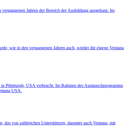
den vergangenen Jahren der Bereich der Ausbildung ausgebaut. Im
rde, wie in den vergangenen Jahren auch, wieder die eigene Ventana
in Pittsburgh, USA verbracht. Im Rahmen des Austauschprogramms
Ventana USA.
n, das von zahlreichen Unterstützern, darunter auch Ventana, mit