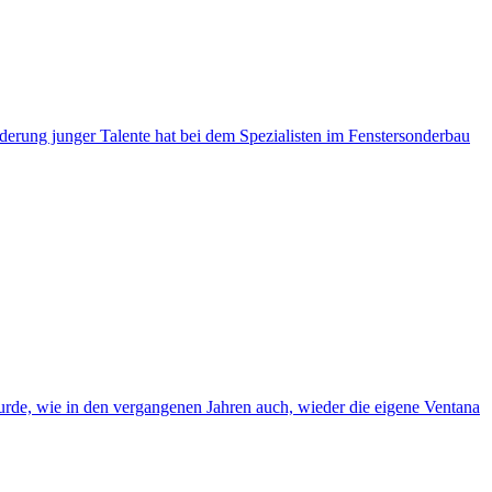
derung junger Talente hat bei dem Spezialisten im Fenstersonderbau
rde, wie in den vergangenen Jahren auch, wieder die eigene Ventana