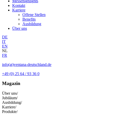
Messehighlights
Kontakt
Karriere
Offene Stellen
Benefits
Ausbildung
Über uns
DE
IT
EN
NL
FR
info(at)ventana-deutschland.de
+49 (0) 25 64 / 93 36 0
Magazin
Über uns
/
Jubiläum
/
Ausbildung
/
Karriere
/
Produkte
/