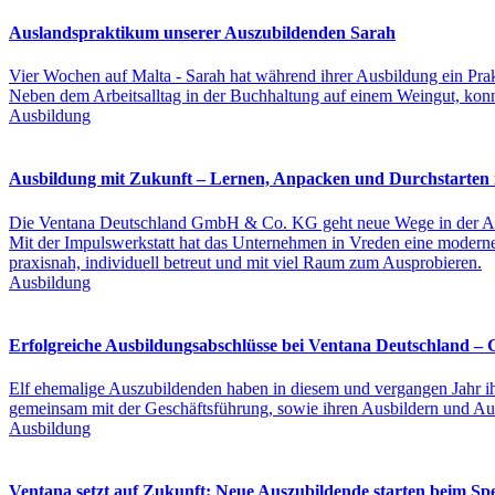
Auslandspraktikum unserer Auszubildenden Sarah
Vier Wochen auf Malta - Sarah hat während ihrer Ausbildung ein Prak
Neben dem Arbeitsalltag in der Buchhaltung auf einem Weingut, kon
Ausbildung
Ausbildung mit Zukunft – Lernen, Anpacken und Durchstarten i
Die Ventana Deutschland GmbH & Co. KG geht neue Wege in der A
Mit der Impulswerkstatt hat das Unternehmen in Vreden eine moderne 
praxisnah, individuell betreut und mit viel Raum zum Ausprobieren.
Ausbildung
Erfolgreiche Ausbildungsabschlüsse bei Ventana Deutschland – 
Elf ehemalige Auszubildenden haben in diesem und vergangen Jahr ih
gemeinsam mit der Geschäftsführung, sowie ihren Ausbildern und Au
Ausbildung
Ventana setzt auf Zukunft: Neue Auszubildende starten beim Spe