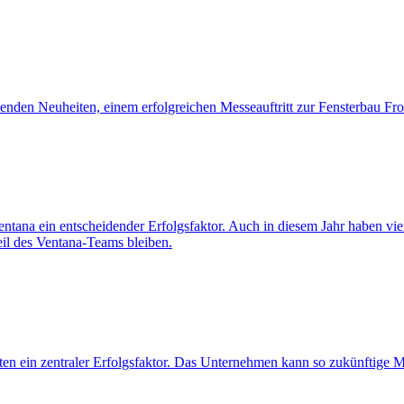
nden Neuheiten, einem erfolgreichen Messeauftritt zur Fensterbau Fr
 Ventana ein entscheidender Erfolgsfaktor. Auch in diesem Jahr haben v
eil des Ventana-Teams bleiben.
ften ein zentraler Erfolgsfaktor. Das Unternehmen kann so zukünftige M