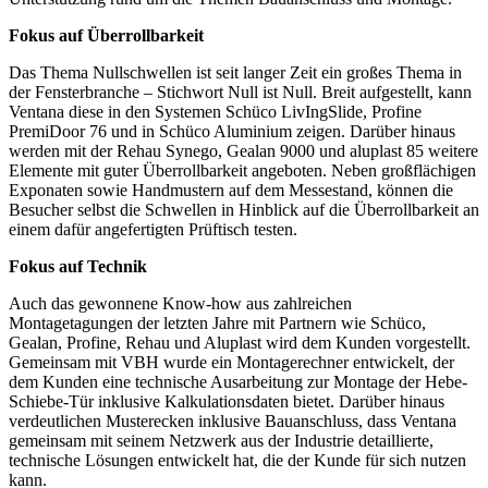
Fokus auf Überrollbarkeit
Das Thema Nullschwellen ist seit langer Zeit ein großes Thema in
der Fensterbranche – Stichwort Null ist Null. Breit aufgestellt, kann
Ventana diese in den Systemen Schüco LivIngSlide, Profine
PremiDoor 76 und in Schüco Aluminium zeigen. Darüber hinaus
werden mit der Rehau Synego, Gealan 9000 und aluplast 85 weitere
Elemente mit guter Überrollbarkeit angeboten. Neben großflächigen
Exponaten sowie Handmustern auf dem Messestand, können die
Besucher selbst die Schwellen in Hinblick auf die Überrollbarkeit an
einem dafür angefertigten Prüftisch testen.
Fokus auf Technik
Auch das gewonnene Know-how aus zahlreichen
Montagetagungen der letzten Jahre mit Partnern wie Schüco,
Gealan, Profine, Rehau und Aluplast wird dem Kunden vorgestellt.
Gemeinsam mit VBH wurde ein Montagerechner entwickelt, der
dem Kunden eine technische Ausarbeitung zur Montage der Hebe-
Schiebe-Tür inklusive Kalkulationsdaten bietet. Darüber hinaus
verdeutlichen Musterecken inklusive Bauanschluss, dass Ventana
gemeinsam mit seinem Netzwerk aus der Industrie detaillierte,
technische Lösungen entwickelt hat, die der Kunde für sich nutzen
kann.