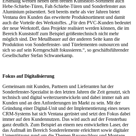
Erstmalig werden neben dem breiten Kunststoff-Sortiment auch
Hebe-Schiebe-Türen, Falt-Schiebe-Türen und Sonderfenster aus
Aluminium präsentiert. Seit bereits mehr als vier Jahren bietet
Ventana den Kunden das erweiterte Produktsortiment und damit
auch die Vorteile des Werkstoffes. „Für den PVC-Kunden bedeutet
der neue Werkstoff, dass Projekte realisiert werden können, die im
Bereich Kunststoff zum Beispiel größentechnisch nicht mehr
möglich sind. Der Metallbauer auf der anderen Seite kann die
Produktion von Sonderfenster- und Türelementen outsourcen und
sich so auf sein Kerngeschäft fokussieren.“, so geschäftsführender
Gesellschafter Stefan Schwanekamp.
Fokus auf Digitalisierung
Gemeinsam mit Kunden, Partnern und Lieferanten hat der
Sonderfenster-Spezialist in den letzten Jahren die Zeit genutzt, sich
technisch und digital weiterzuentwickeln und dabei immer nah am
Kunden und an den Anforderungen im Markt zu sein. Mit der
Gründung einer Digital-Unit und der Implementierung eines neues
CRM-Systems hat sich Ventana gerüstet und setzt den Fokus dabei
immer auf den Kundennutzen. Das wird auch auf der Fensterbau
ganz deutlich. Zum Beispiel an einem neu entwickelten Laser, der
das Aufmaß im Bereich Sonderelemente erleichtert sowie digitaler
Unterstützung rund um die Themen Bauanschluss und Montage.