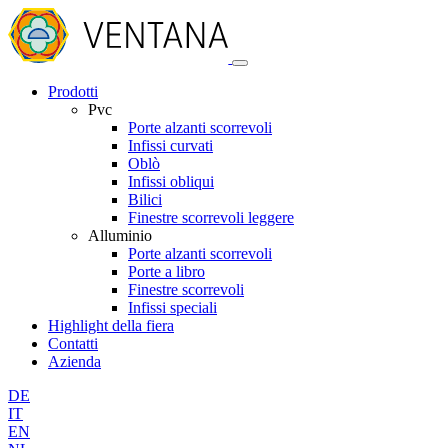
Prodotti
Pvc
Porte alzanti scorrevoli
Infissi curvati
Oblò
Infissi obliqui
Bilici
Finestre scorrevoli leggere
Alluminio
Porte alzanti scorrevoli
Porte a libro
Finestre scorrevoli
Infissi speciali
Highlight della fiera
Contatti
Azienda
DE
IT
EN