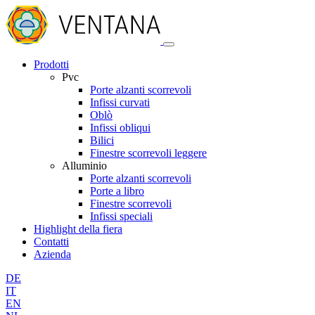
Prodotti
Pvc
Porte alzanti scorrevoli
Infissi curvati
Oblò
Infissi obliqui
Bilici
Finestre scorrevoli leggere
Alluminio
Porte alzanti scorrevoli
Porte a libro
Finestre scorrevoli
Infissi speciali
Highlight della fiera
Contatti
Azienda
DE
IT
EN