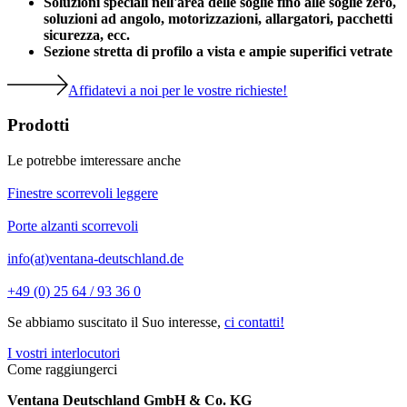
Soluzioni speciali nell'area delle soglie fino alle soglie zero,
soluzioni ad angolo, motorizzazioni, allargatori, pacchetti
sicurezza, ecc.
Sezione stretta di profilo a vista e ampie superifici vetrate
Affidatevi a noi per le vostre richieste!
Prodotti
Le potrebbe imteressare anche
Finestre scorrevoli leggere
Porte alzanti scorrevoli
info(at)ventana-deutschland.de
+49 (0) 25 64 / 93 36 0
Se abbiamo suscitato il Suo interesse,
ci contatti!
I vostri interlocutori
Come raggiungerci
Ventana Deutschland GmbH & Co. KG