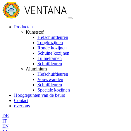
Producten
Kunststof
Hefschuifdeuren
Toogkozijnen
Ronde kozijnen
Schuine kozijnen
Tuimelramen
Schuifdeuren
Aluminium
Hefschuifdeuren
Vouwwanden
Schuifdeuren
Speciale kozijnen
Hoogtepunten van de beurs
Contact
over ons
DE
IT
EN