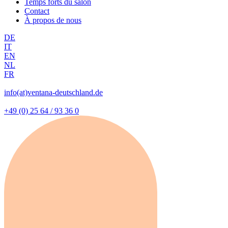
Temps forts du salon
Contact
À propos de nous
DE
IT
EN
NL
FR
info(at)ventana-deutschland.de
+49 (0) 25 64 / 93 36 0