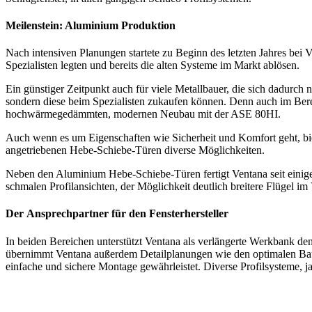
Meilenstein: Aluminium Produktion
Nach intensiven Planungen startete zu Beginn des letzten Jahres be
Spezialisten legten und bereits die alten Systeme im Markt ablösen.
Ein günstiger Zeitpunkt auch für viele Metallbauer, die sich dadur
sondern diese beim Spezialisten zukaufen können. Denn auch im Ber
hochwärmegedämmten, modernen Neubau mit der ASE 80HI.
Auch wenn es um Eigenschaften wie Sicherheit und Komfort geht, bie
angetriebenen Hebe-Schiebe-Türen diverse Möglichkeiten.
Neben den Aluminium Hebe-Schiebe-Türen fertigt Ventana seit einig
schmalen Profilansichten, der Möglichkeit deutlich breitere Flügel i
Der Ansprechpartner für den Fensterhersteller
In beiden Bereichen unterstützt Ventana als verlängerte Werkbank den
übernimmt Ventana außerdem Detailplanungen wie den optimalen Baua
einfache und sichere Montage gewährleistet. Diverse Profilsysteme, 