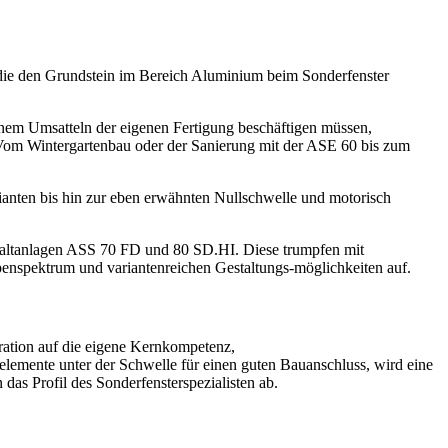
 die den Grundstein im Bereich Aluminium beim Sonderfenster
inem Umsatteln der eigenen Fertigung beschäftigen müssen,
Vom Wintergartenbau oder der Sanierung mit der ASE 60 bis zum
ianten bis hin zur eben erwähnten Nullschwelle und motorisch
 Faltanlagen ASS 70 FD und 80 SD.HI. Diese trumpfen mit
ypenspektrum und variantenreichen Gestaltungs-möglichkeiten auf.
tration auf die eigene Kernkompetenz,
emente unter der Schwelle für einen guten Bauanschluss, wird eine
as Profil des Sonderfensterspezialisten ab.