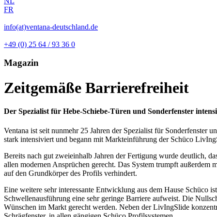
NL
FR
info(at)ventana-deutschland.de
+49 (0) 25 64 / 93 36 0
Magazin
Zeitgemäße Barrierefreiheit
Der Spezialist für Hebe-Schiebe-Türen und Sonderfenster intensi
Ventana ist seit nunmehr 25 Jahren der Spezialist für Sonderfenster u
stark intensiviert und begann mit Markteinführung der Schüco LivIng
Bereits nach gut zweieinhalb Jahren der Fertigung wurde deutlich, da
allen modernen Ansprüchen gerecht. Das System trumpft außerdem mit 
auf den Grundkörper des Profils verhindert.
Eine weitere sehr interessante Entwicklung aus dem Hause Schüco ist
Schwellenausführung eine sehr geringe Barriere aufweist. Die Nulls
Wünschen im Markt gerecht werden. Neben der LivIngSlide konzentrie
Schrägfenster, in allen gängigen Schüco Profilsystemen.