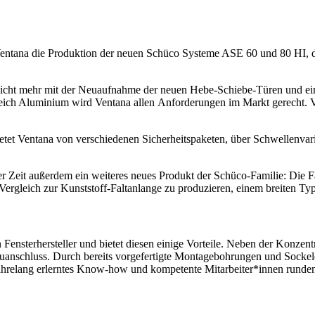
i Ventana die Produktion der neuen Schüco Systeme ASE 60 und 80 HI,
ch nicht mehr mit der Neuaufnahme der neuen Hebe-Schiebe-Türen und e
eich Aluminium wird Ventana allen Anforderungen im Markt gerecht. 
tet Ventana von verschiedenen Sicherheitspaketen, über Schwellenvar
er Zeit außerdem ein weiteres neues Produkt der Schüco-Familie: Die
m Vergleich zur Kunststoff-Faltanlange zu produzieren, einem breiten T
 Fensterhersteller und bietet diesen einige Vorteile. Neben der Konzen
nschluss. Durch bereits vorgefertigte Montagebohrungen und Sockelel
jahrelang erlerntes Know-how und kompetente Mitarbeiter*innen runden d