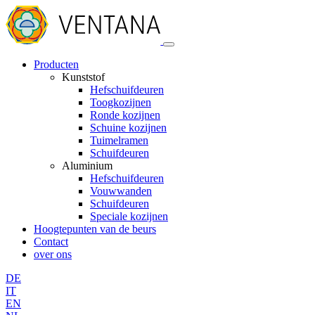
Producten
Kunststof
Hefschuifdeuren
Toogkozijnen
Ronde kozijnen
Schuine kozijnen
Tuimelramen
Schuifdeuren
Aluminium
Hefschuifdeuren
Vouwwanden
Schuifdeuren
Speciale kozijnen
Hoogtepunten van de beurs
Contact
over ons
DE
IT
EN