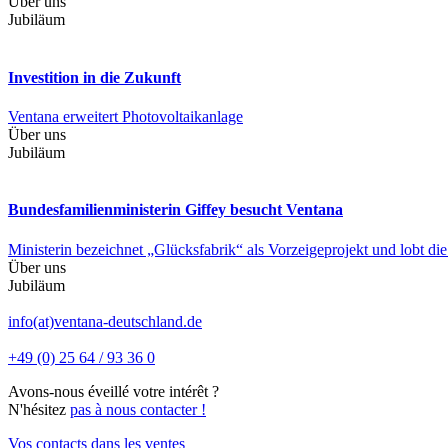
Über uns
Jubiläum
Investition in die Zukunft
Ventana erweitert Photovoltaikanlage
Über uns
Jubiläum
Bundesfamilien­ministerin Giffey besucht Ventana
Ministerin bezeichnet „Glücksfabrik“ als Vorzeigeprojekt und lobt di
Über uns
Jubiläum
info(at)ventana-deutschland.de
+49 (0) 25 64 / 93 36 0
Avons-nous éveillé votre intérêt ?
N'hésitez
pas à nous contacter !
Vos contacts dans les ventes