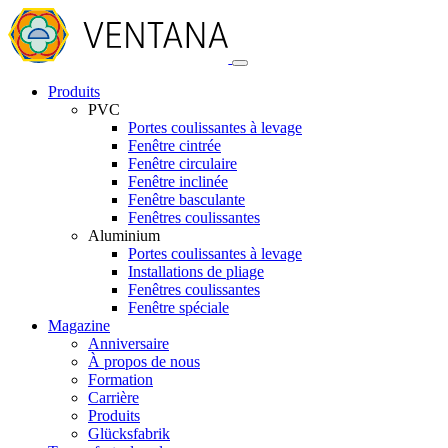
Produits
PVC
Portes coulissantes à levage
Fenêtre cintrée
Fenêtre circulaire
Fenêtre inclinée
Fenêtre basculante
Fenêtres coulissantes
Aluminium
Portes coulissantes à levage
Installations de pliage
Fenêtres coulissantes
Fenêtre spéciale
Magazine
Anniversaire
À propos de nous
Formation
Carrière
Produits
Glücksfabrik